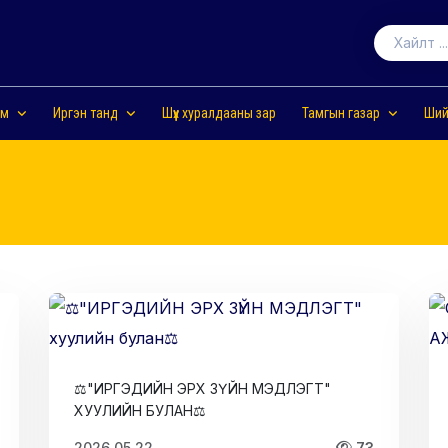
ам
Иргэн танд
Шүүх хуралдааны зар
Тамгын газар
Ший
⚖️"ИРГЭДИЙН ЭРХ ЗҮЙН МЭДЛЭГТ"
ХУУЛИЙН БУЛАН⚖
2026.05.22
73