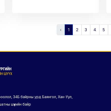
‹
1
2
3
4
5
ороолол, 34Б байрны урд Баянгол, Хан-Уул,
шатны шүүхийн байр