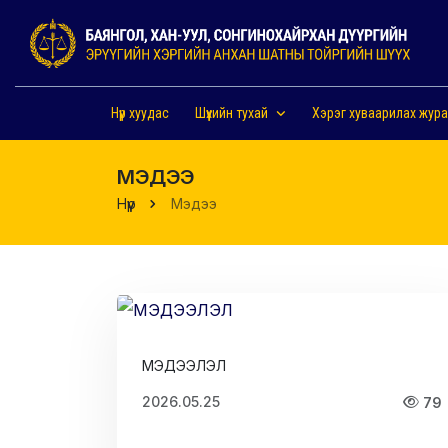
Нүүр хуудас
Шүүхийн тухай
Хэрэг хуваарилах жур
МЭДЭЭ
Нүүр
Мэдээ
МЭДЭЭЛЭЛ
2026.05.25
79