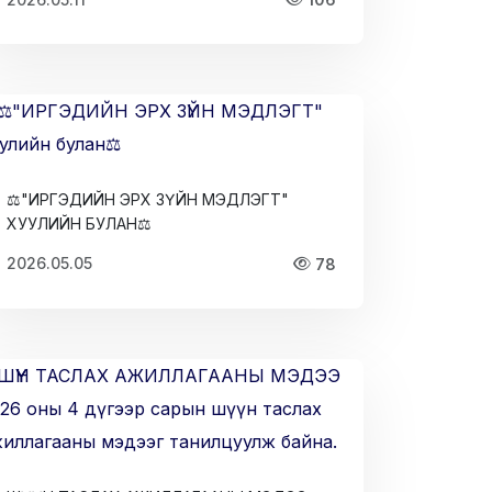
⚖️"ИРГЭДИЙН ЭРХ ЗҮЙН МЭДЛЭГТ"
ХУУЛИЙН БУЛАН⚖
2026.05.05
78