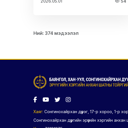
2026.05.01
54
Ний: 374 мэдээлэл
Хаяг:
Сонгинохайрхан дүүрэг, 17-р хороо, 1-р х
Сонгинохайрхан дүүргийн эрүүгийн хэргийн анхан 