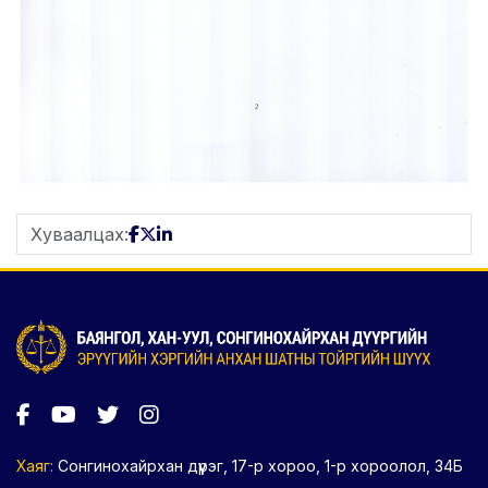
Хуваалцах:
Хаяг:
Сонгинохайрхан дүүрэг, 17-р хороо, 1-р хороолол, 34Б