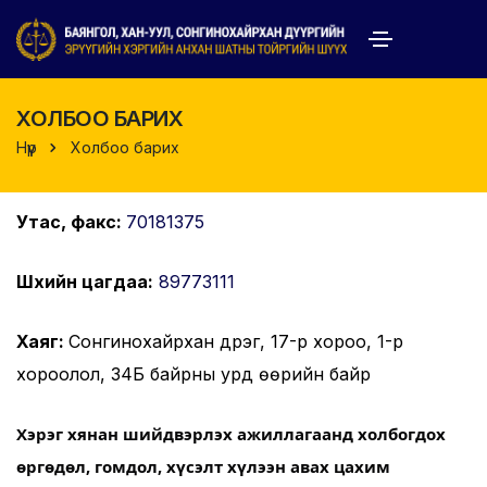
ХОЛБОО БАРИХ
Нүүр
Холбоо барих
Утас, факс:
70181375
Шүүхийн цагдаа:
89773111
Хаяг:
Сонгинохайрхан дүүрэг, 17-р хороо, 1-р
хороолол, 34Б байрны урд өөрийн байр
Хэрэг хянан шийдвэрлэх ажиллагаанд холбогдох
өргөдөл, гомдол, хүсэлт хүлээн авах цахим