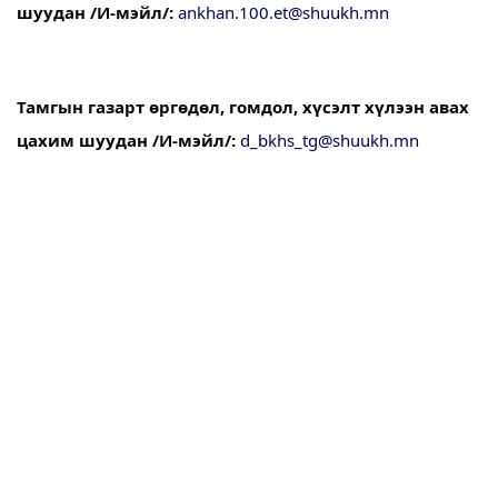
шуудан
/И-мэйл/
:
ankhan.100.et@shuukh.mn
Тамгын газарт өргөдөл, гомдол, хүсэлт хүлээн авах
цахим шуудан /И-мэйл/:
d_bkhs_tg@shuukh.mn